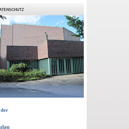
ATENSCHUTZ
 der
ulau