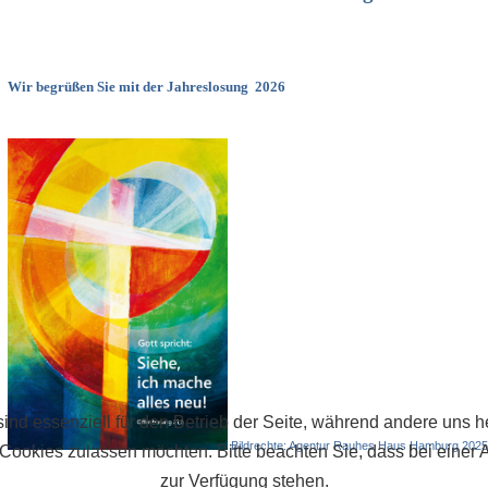
Wir begrüßen Sie mit der Jahreslosung
2026
ind essenziell für den Betrieb der Seite, während andere uns 
Bildrechte: Agentur Rauhes Haus Hamburg 2025
 Cookies zulassen möchten. Bitte beachten Sie, dass bei einer 
zur Verfügung stehen.