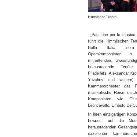
Himmlische Tenöre
„Passione per la musica 
führt die Himmlischen Te
Bella Italia, dem
Opernkomponisten. In 
mitreißenden, zweistün
herausragende Tenöre (
Filadelfefs, Aleksandar Kro
Yovchev und weitere)
Kammerorchester das P
musikalische Reise durc
Komponisten wie Gius
Leoncavallo, Ernesto De Cu
In ihren einzigartigen Kon
bewusst auf die Musi
herausragenden Gesangsqua
exzellenten kammerorche